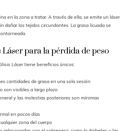
a en la zona a tratar. A través de ella, se emite un láser
n dañar los tejidos circundantes. La grasa licuada se
 contorneada.
s Láser para la pérdida de peso
sis Láser tiene beneficios únicos:
des cantidades de grasa en una sola sesión
o son visibles a largo plazo
eneral y las molestias posteriores son mínimas
ormal en pocos días
cualquier zona del cuerpo
es relacionadas con el sobrepeso, como la diabetes y las