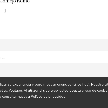
 Comejo Romo
lizar su experiencia y para mostrar anuncios (si los hay). Nuestro s
cs, Youtube. Al utilizar el sitio web, usted acepta el uso de cook
a consultar nuestra Política de privacidad.
© 2020 Todos los derechos reservados