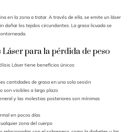
a en la zona a tratar. A través de ella, se emite un láser
n dañar los tejidos circundantes. La grasa licuada se
 contorneada.
s Láser para la pérdida de peso
sis Láser tiene beneficios únicos:
des cantidades de grasa en una sola sesión
o son visibles a largo plazo
eneral y las molestias posteriores son mínimas
ormal en pocos días
cualquier zona del cuerpo
es relacionadas con el sobrepeso, como la diabetes y las