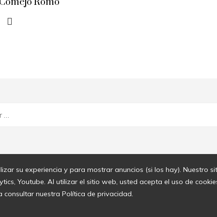
 Comejo Romo
lizar su experiencia y para mostrar anuncios (si los hay). Nuestro s
cs, Youtube. Al utilizar el sitio web, usted acepta el uso de cook
a consultar nuestra Política de privacidad.
© 2020 Todos los derechos reservados