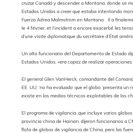
cruzar Canadá y descender a Montana, donde se man
Estados Unidos a creer que estaba intentando monito
Fuerza Aérea Malmstrom en Montana. . Il a finalemen
le 4 février, et l’incident a encore exacerbé les t
d’une visite diplomatique du secrétaire d’État amér
Un alto funcionario del Departamento de Estado dijo
Estados Unidos, «era capaz de realizar operaciones 
El general Glen VanHerck, comandante del Comand
EE. UU. ‘no ha evaluado’ que el globo ‘presenta un r
existe en los medios técnicos explotables de los chi
El programa de vigilancia, que incluye varios globos
provincia china de Hainan, dijeron funcionarios a
flota de globos de vigilancia de China, pero las fue