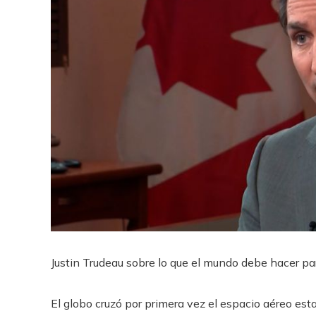
Justin Trudeau sobre lo que el mundo debe hacer p
El globo cruzó por primera vez el espacio aéreo es