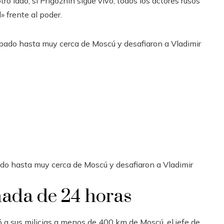
ro lado, si Prigozhin sigue vivo, todos los actores rusos
 frente al poder.
o hasta muy cerca de Moscú y desafiaron a Vladimir
nada de 24 horas
 a sus milicias a menos de 400 km de Moscú, el jefe de