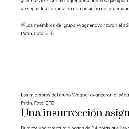
guerra civil?'», señaló, agregando además que «por ot
de seguridad sentirse en una posición de impunidad»
Los miembros del grupo Wagner avanzaron el sábad
Putin. Foto: EFE
Una insurrección asig
Durante una aventura alocada de 24 horas que llevó