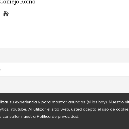
 Comejo Romo
lizar su experiencia y para mostrar anuncios (si los hay). Nuestro s
cs, Youtube. Al utilizar el sitio web, usted acepta el uso de cook
a consultar nuestra Política de privacidad.
© 2020 Todos los derechos reservados