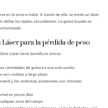
a en la zona a tratar. A través de ella, se emite un láser
n dañar los tejidos circundantes. La grasa licuada se
 contorneada.
s Láser para la pérdida de peso
sis Láser tiene beneficios únicos:
des cantidades de grasa en una sola sesión
o son visibles a largo plazo
eneral y las molestias posteriores son mínimas
ormal en pocos días
cualquier zona del cuerpo
es relacionadas con el sobrepeso, como la diabetes y las