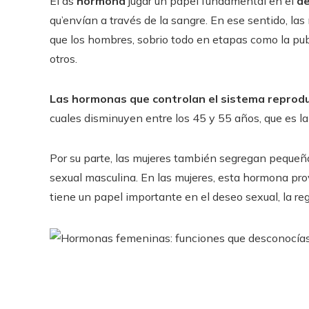
El as
hormona
jugar un papel fundamental en el
de
qu’envían a través de la sangre. En ese sentido, la
que los hombres, sobrio todo en etapas como la pube
otros.
Las hormonas que controlan el sistema reprod
cuales disminuyen entre los 45 y 55 años, que es la
Por su parte, las mujeres también segregan pequeñ
sexual masculina. En las mujeres, esta hormona prov
tiene un papel importante en el deseo sexual, la reg