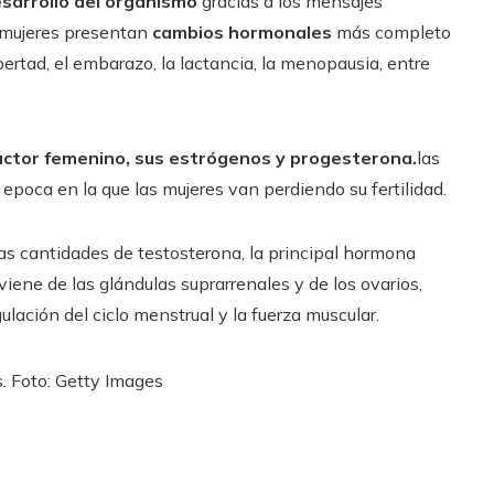
sarrollo del organismo
gracias a los mensajes
s mujeres presentan
cambios hormonales
más completo
rtad, el embarazo, la lactancia, la menopausia, entre
uctor femenino, sus estrógenos y progesterona.
las
 epoca en la que las mujeres van perdiendo su fertilidad.
as cantidades de testosterona, la principal hormona
iene de las glándulas suprarrenales y de los ovarios,
ulación del ciclo menstrual y la fuerza muscular.